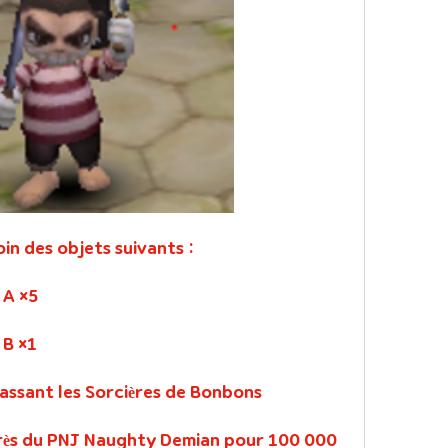
in des objets suivants :
 A ×5
 B ×1
assant les Sorcières de Bonbons 
près du PNJ Naughty Demian pour 100 000 